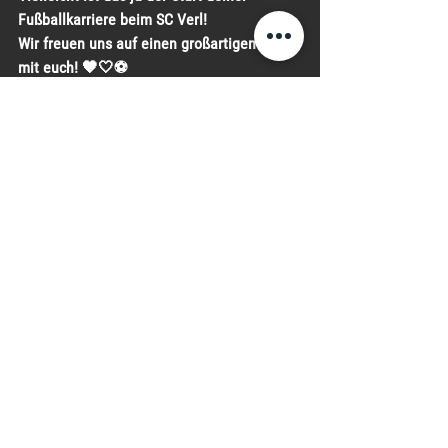
Fußballkarriere beim SC Verl!
Wir freuen uns auf einen großartigen Tag 
mit euch! 🖤🤍⚽
Heiermannscup
Sommerturnier
Alle ansehen
Aktuelle Beiträge